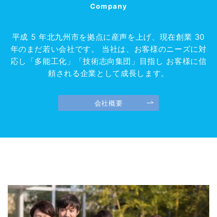
Company
平成 5 年北九州市を拠点に産声を上げ、現在創業 30
年のまだ若い会社です。 当社は、お客様のニーズに対
応し「多能工化」「技術志向集団」目指し お客様に信
頼される企業として成長します。
会社概要